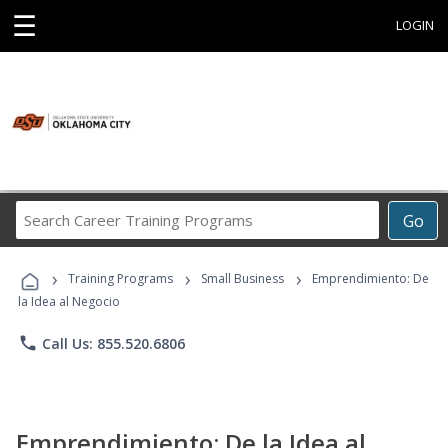
☰
LOGIN
Search
Go
Career
Training
›
›
›
Programs
Training Programs
Small Business
Emprendimiento: De
la Idea al Negocio
phone
Call Us: 855.520.6806
Emprendimiento: De la Idea al