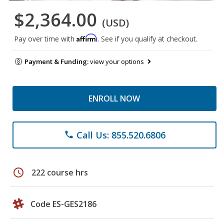
$2,364.00
(USD)
Affirm
Pay over time with
. See if you qualify at checkout.
Payment & Funding:
view your options
ENROLL NOW
Call Us: 855.520.6806
phone
schedule
222 course hrs
Code ES-GES2186