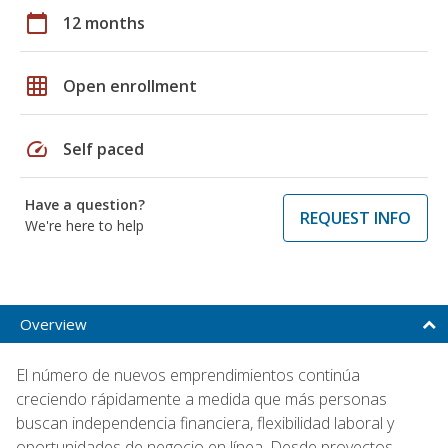
calendar_today
12 months
grid_on
Open enrollment
speed
Self paced
Have a question?
REQUEST INFO
We're here to help
Overview
El número de nuevos emprendimientos continúa
creciendo rápidamente a medida que más personas
buscan independencia financiera, flexibilidad laboral y
oportunidades de negocio en línea. Desde proyectos