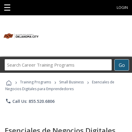
☰
LOGIN
Search
Go
Career
Training
›
›
›
Programs
Training Programs
Small Business
Esenciales de
Negocios Digitales para Emprendedores
phone
Call Us: 855.520.6806
Esenciales de Negocios Digitales