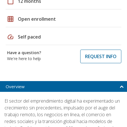
calendar_today
12 months
grid_on
Open enrollment
speed
Self paced
Have a question?
REQUEST INFO
We're here to help
Overview
El sector del emprendimiento digital ha experimentado un
crecimiento sin precedentes, impulsado por el auge del
trabajo remoto, los negocios en línea, el comercio en
redes sociales y la transición global hacia modelos de