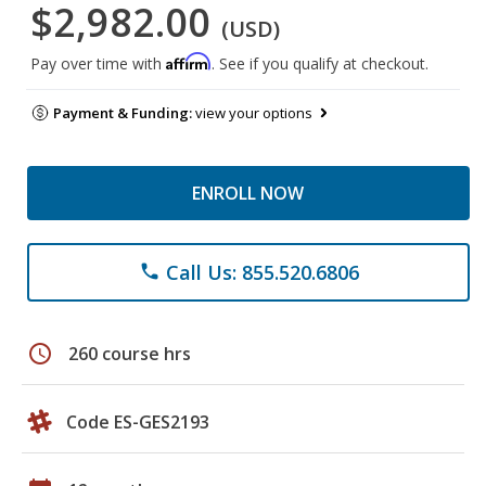
$2,982.00
(USD)
Affirm
Pay over time with
. See if you qualify at checkout.
Payment & Funding:
view your options
ENROLL NOW
Call Us: 855.520.6806
phone
schedule
260 course hrs
Code ES-GES2193