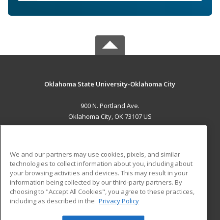
Oklahoma State University-Oklahoma City
900 N. Portland Ave.
Oklahoma City, OK 73107 US
MAIN CONTENT
Career Training
We and our partners may use cookies, pixels, and similar
technologies to collect information about you, including about
ADDITIONAL RESOURCES
your browsing activities and devices. This may result in your
information being collected by our third-party partners. By
Military
Student Blog
choosing to "Accept All Cookies", you agree to these practices,
Financial Assistance
including as described in the
Privacy Policy
Help