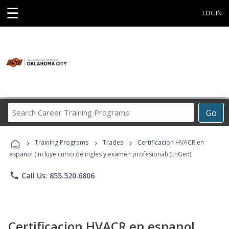
☰
LOGIN
Search
Go
Career
Training
›
›
›
Programs
Training Programs
Trades
Certificacion HVACR en
espanol (incluye curso de ingles y examen profesional) (EnGen)
phone
Call Us: 855.520.6806
Certificacion HVACR en espanol