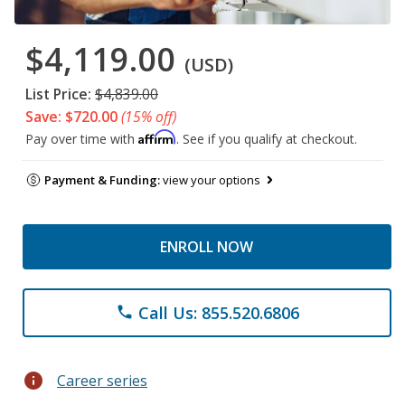
$4,119.00
(USD)
List Price:
$4,839.00
Save: $720.00
(15% off)
Affirm
Pay over time with
. See if you qualify at checkout.
Payment & Funding:
view your options
ENROLL NOW
Call Us: 855.520.6806
phone
info
Career series