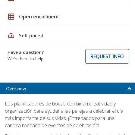
grid_on
Open enrollment
speed
Self paced
Have a question?
REQUEST INFO
We're here to help
Overview
Los planificadores de bodas combinan creatividad y
organización para ayudar a las parejas a celebrar el día
más importante de sus vidas. ¡Entrenados para una
carrera rodeada de eventos de celebración!