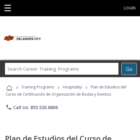
☰
LOGIN
Search
Go
Career
Training
›
›
›
Programs
Training Programs
Hospitality
Plan de Estudios del
Curso de Certificación de Organización de Bodas y Eventos
phone
Call Us: 855.520.6806
Plan de Estudios del Curso de