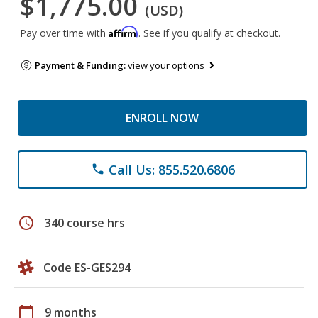
$1,775.00
(USD)
Affirm
Pay over time with
. See if you qualify at checkout.
Payment & Funding:
view your options
ENROLL NOW
Call Us: 855.520.6806
phone
schedule
340 course hrs
Code ES-GES294
calendar_today
9 months