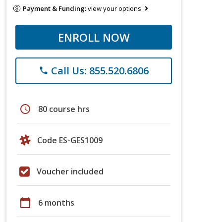
Payment & Funding:
view your options
ENROLL NOW
Call Us: 855.520.6806
phone
schedule
80 course hrs
Code ES-GES1009
Voucher included
calendar_today
6 months