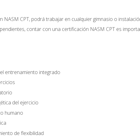
ción NASM CPT, podrá trabajar en cualquier gimnasio o instalaci
endientes, contar con una certificación NASM CPT es important
el entrenamiento integrado
rcicios
atorio
tica del ejercicio
nto humano
ica
ento de flexibilidad