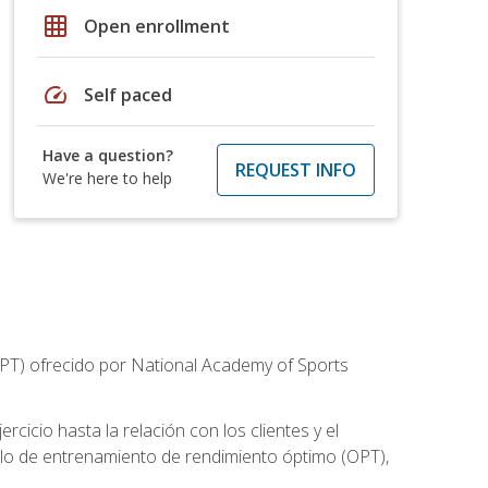
grid_on
Open enrollment
speed
Self paced
Have a question?
REQUEST INFO
We're here to help
CPT) ofrecido por National Academy of Sports
cicio hasta la relación con los clientes y el
elo de entrenamiento de rendimiento óptimo (OPT),