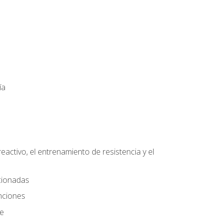
ía
eactivo, el entrenamiento de resistencia y el
ccionadas
nciones
te