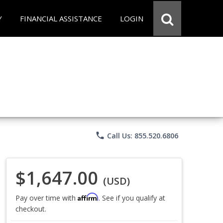
Y
FINANCIAL ASSISTANCE
LOGIN
phone
Call Us: 855.520.6806
$1,647.00
(USD)
Affirm
Pay over time with
. See if you qualify at
checkout.