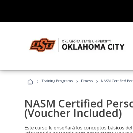
›
›
›
Training Programs
Fitness
NASM Certified Per
NASM Certified Perso
(Voucher Included)
Este curso le enseñará los conceptos básicos del