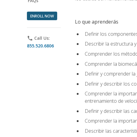
FAQs
ENROLL NOW
Lo que aprenderás
Definir los componente
phone
Call Us:
Describir la estructura 
855.520.6806
Comprender los métodos
Comprender la biomecán
Definir y comprender la 
Definir y describir los
Comprender la importanci
entrenamiento de velocid
Definir y describir las 
Comprender la importanc
Describir las característ